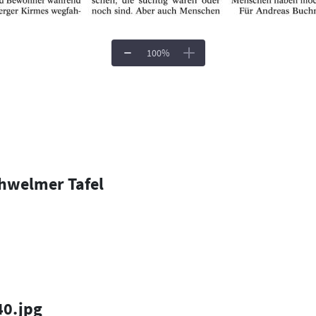
100
%
chwelmer Tafel
40.jpg