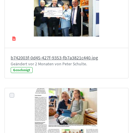
b742003f-0d45-427f-9353-fb7a3821c440.jpg
Geändert vor 2 Monaten von Peter Schulte.
Genehmigt